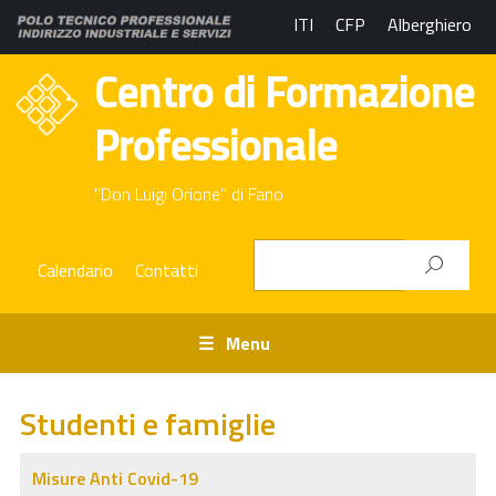
ITI
CFP
Alberghiero
Centro di Formazione
Professionale
"Don Luigi Orione" di Fano
Calendario
Contatti
Menu
Studenti e famiglie
Misure Anti Covid-19