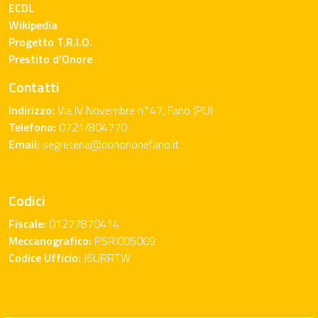
ECDL
Wikipedia
Progetto T.R.I.O.
Prestito d’Onore
Contatti
Indirizzo:
Via IV Novembre n°47, Fano (PU)
Telefono:
0721/804770
Email:
segreteria@donorionefano.it
Codici
Fiscale:
01277870414
Meccanografico:
PSRI005009
Codice Ufficio:
J6URRTW