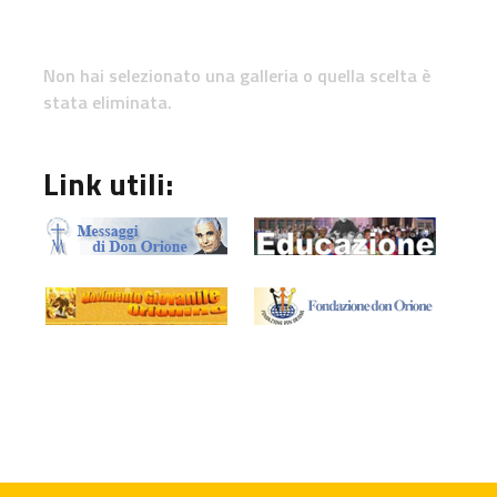
Non hai selezionato una galleria o quella scelta è
stata eliminata.
Link utili: