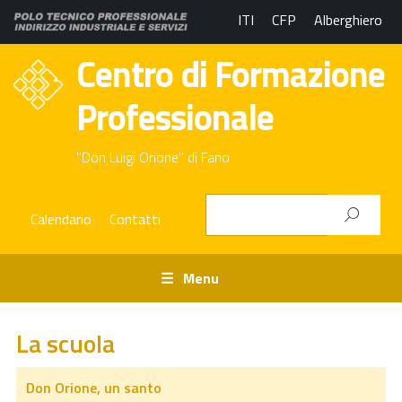
ITI
CFP
Alberghiero
Centro di Formazione
Professionale
"Don Luigi Orione" di Fano
Calendario
Contatti
Menu
La scuola
Don Orione, un santo