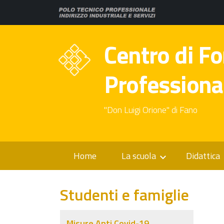
Centro di F
Professiona
"Don Luigi Orione" di Fano
Home
La scuola
Didattica
Studenti e famiglie
Misure Anti Covid-19