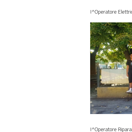
I^Operatore Elettri
I^Operatore Ripara