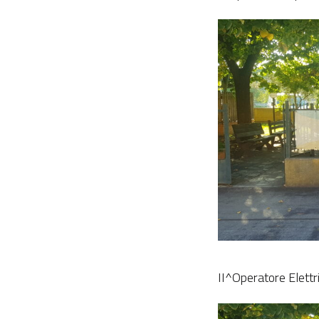
II^Operatore Elettr