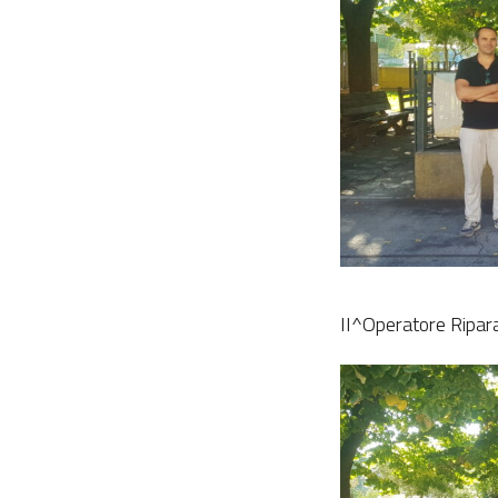
II^Operatore Ripara