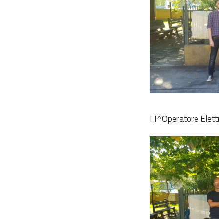
III^Operatore Elett