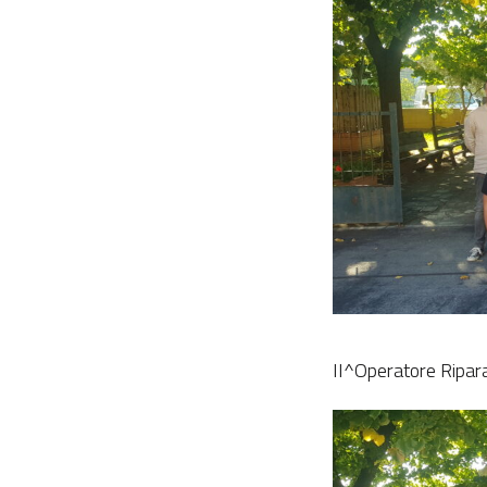
II^Operatore Ripara