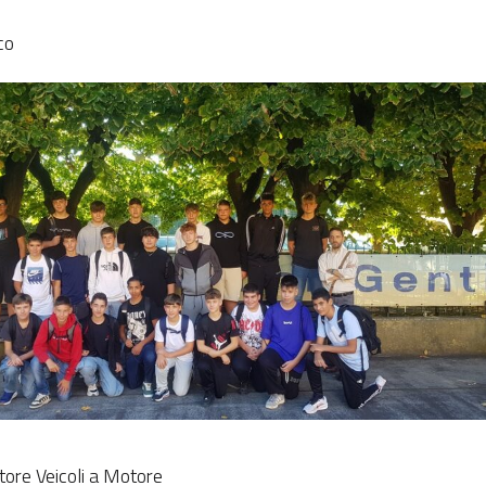
co
tore Veicoli a Motore