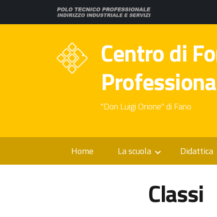
Centro di F
Professiona
"Don Luigi Orione" di Fano
Home
La scuola
Didattica
Classi