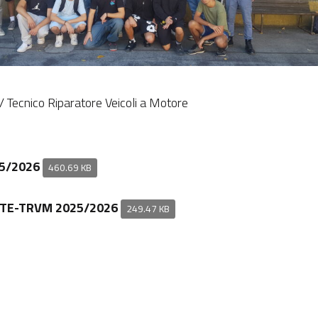
 / Tecnico Riparatore Veicoli a Motore
25/2026
460.69 KB
V^TE-TRVM 2025/2026
249.47 KB