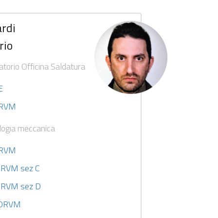
rdi
rio
atorio Officina Saldatura
E
ORVM
logia meccanica
ORVM
ORVM sez C
 ORVM sez D
I ORVM