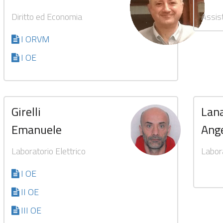
Diritto ed Economia
Assist
I ORVM
I OE
Girelli
Lana
Emanuele
Ang
Laboratorio Elettrico
Labor
I OE
II OE
III OE