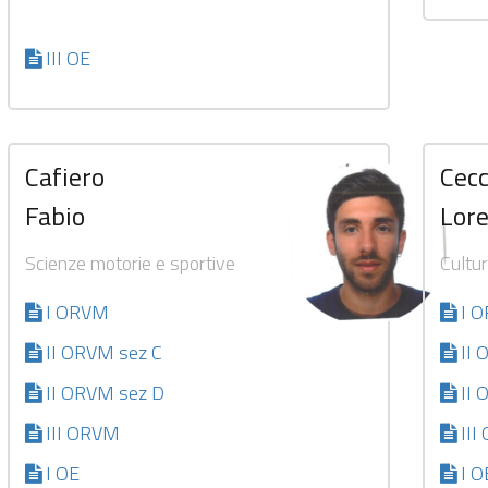
III OE
Cafiero
Cecc
Fabio
Lor
Scienze motorie e sportive
Cultur
I ORVM
I 
II ORVM sez C
II
II ORVM sez D
II 
III ORVM
II
I OE
I O