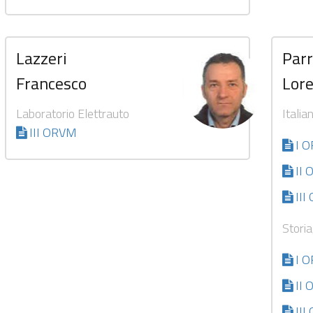
Lazzeri
Parr
Francesco
Lor
Laboratorio Elettrauto
Italia
III ORVM
I 
II
II
Storia
I 
II
II