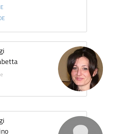
OE
 OE
gi
abetta
se
gi
ino