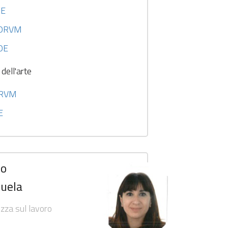
OE
I ORVM
 OE
 dell'arte
ORVM
E
co
uela
ezza sul lavoro