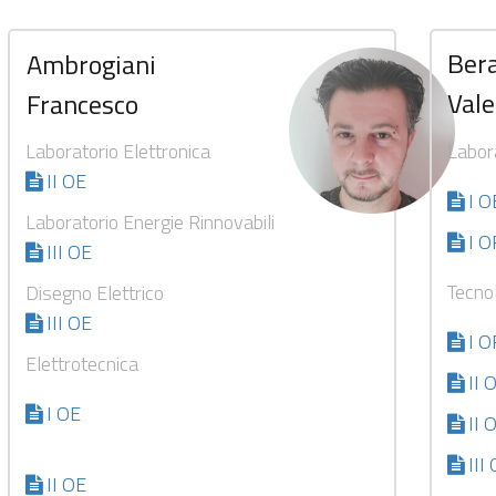
Bera
Ambrogiani
Vale
Francesco
Laboratorio Elettronica
Labor
II OE
I O
Laboratorio Energie Rinnovabili
I 
III OE
Tecno
Disegno Elettrico
III OE
I 
Elettrotecnica
II 
I OE
II
II
II OE