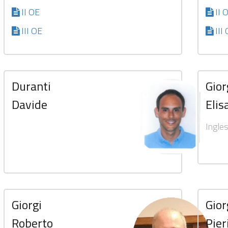
II OE
II 
III OE
III
Duranti
Gior
Davide
Elis
Ingle
Giorgi
Gior
Roberto
Pier