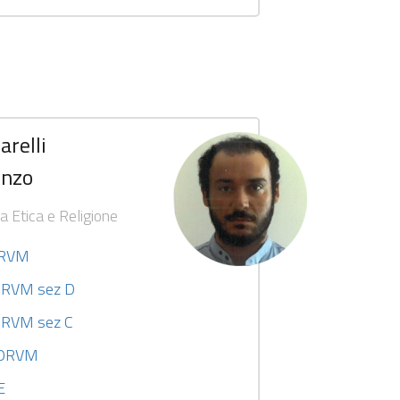
arelli
enzo
a Etica e Religione
ORVM
 ORVM sez D
ORVM sez C
I ORVM
E