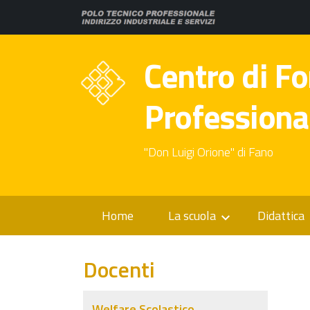
Centro di F
Professiona
"Don Luigi Orione" di Fano
Home
La scuola
Didattica
Docenti
Welfare Scolastico