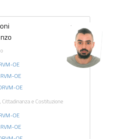
oni
enzo
no
ORVM-OE
 ORVM-OE
I ORVM-OE
, Cittadinanza e Costituzione
ORVM-OE
 ORVM-OE
I ORVM-OE