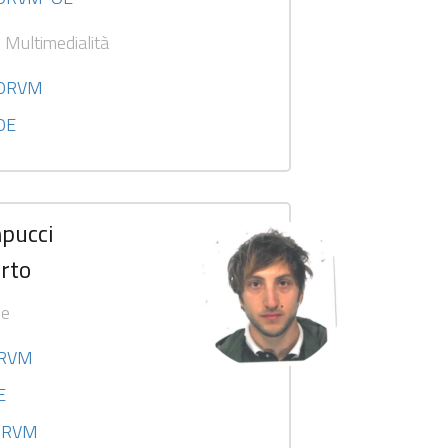
e Multimedialità
I ORVM
 OE
pucci
rto
se
ORVM
E
 ORVM