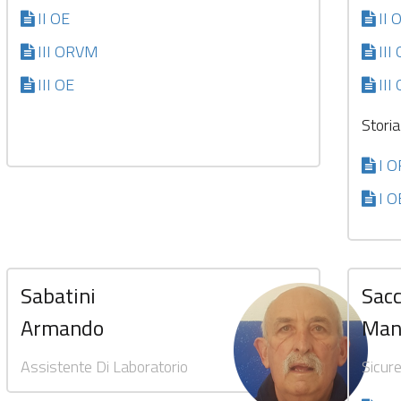
II OE
II 
III ORVM
II
III OE
III
Storia
I 
I O
Sabatini
Sac
Armando
Man
Assistente Di Laboratorio
Sicur