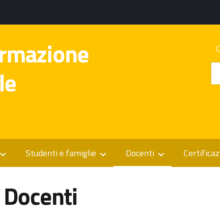
ormazione
le
Studenti e famiglie
Docenti
Certificaz
Docenti