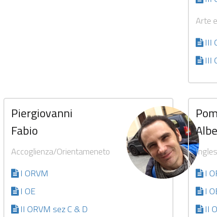
Arte 
II
III
Piergiovanni
Pom
Fabio
Albe
Accoglienza/Orientameneto
Ingle
I ORVM
I 
I OE
I O
II ORVM sez C & D
II