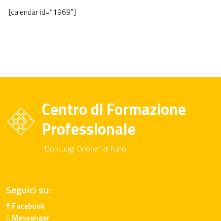
[calendar id=”1969″]
Centro di Formazione
Professionale
"Don Luigi Orione" di Fano
Seguici su:
Facebook
Messenger