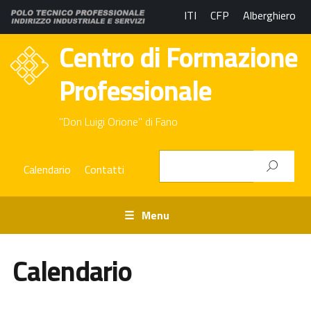
ITI
CFP
Alberghiero
Centro di Formazione
Professionale
"Don Luigi Orione" di Fano
Calendario
Contatti
Menu
Calendario