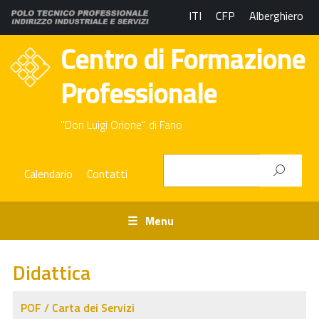
ITI
CFP
Alberghiero
Centro di Formazione
Professionale
"Don Luigi Orione" di Fano
Calendario
Contatti
Menu
Didattica
POF / Carta dei Servizi