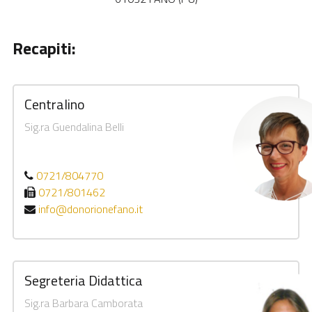
Recapiti:
Centralino
Sig.ra Guendalina Belli
0721/804770
0721/801462
info@donorionefano.it
Segreteria Didattica
Sig.ra Barbara Camborata