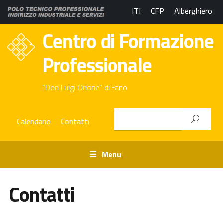
ITI
CFP
Alberghiero
Centro di Formazione
Professionale
"Don Luigi Orione" di Fano
Calendario
Contatti
Menu
Contatti