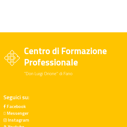
Centro di Formazione
Professionale
"Don Luigi Orione" di Fano
Seguici su:
Facebook
Messenger
Instagram
Youtube