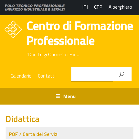
ITI
CFP
Alberghiero
Centro di Formazione
Professionale
"Don Luigi Orione" di Fano
Calendario
Contatti
Menu
Didattica
POF / Carta dei Servizi