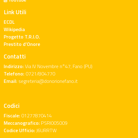
Link Utili
ECDL
Wikipedia
Progetto T.R.I.O.
Prestito d’Onore
Contatti
Indirizzo:
Via IV Novembre n°47, Fano (PU)
Telefono:
0721/804770
Email:
segreteria@donorionefano.it
Codici
Fiscale:
01277870414
Meccanografico:
PSRI005009
Codice Ufficio:
J6URRTW