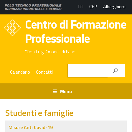
ITI
CFP
Alberghiero
Centro di Formazione
Professionale
"Don Luigi Orione" di Fano
Calendario
Contatti
Menu
Studenti e famiglie
Misure Anti Covid-19