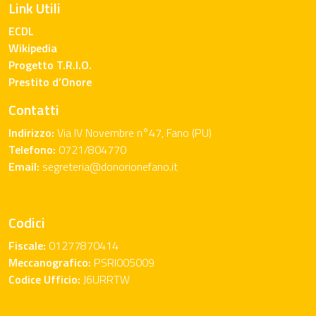
Link Utili
ECDL
Wikipedia
Progetto T.R.I.O.
Prestito d’Onore
Contatti
Indirizzo:
Via IV Novembre n°47, Fano (PU)
Telefono:
0721/804770
Email:
segreteria@donorionefano.it
Codici
Fiscale:
01277870414
Meccanografico:
PSRI005009
Codice Ufficio:
J6URRTW