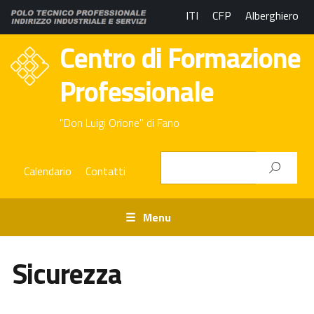
ITI
CFP
Alberghiero
Centro di Formazione
Professionale
"Don Luigi Orione" di Fano
Calendario
Contatti
Menu
Sicurezza