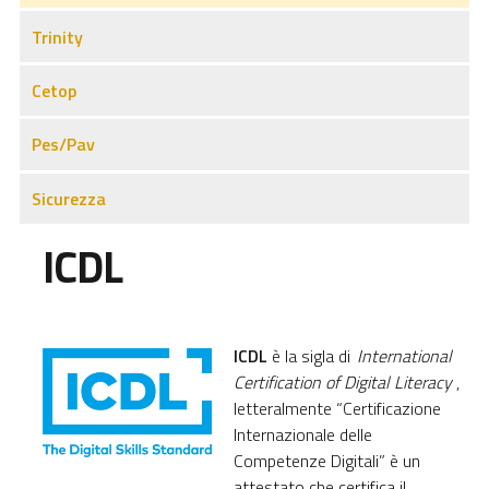
Trinity
Cetop
Pes/Pav
Sicurezza
ICDL
ICDL
è la sigla di
International
Certification of Digital Literacy
,
letteralmente “Certificazione
Internazionale delle
Competenze Digitali” è un
attestato che certifica il