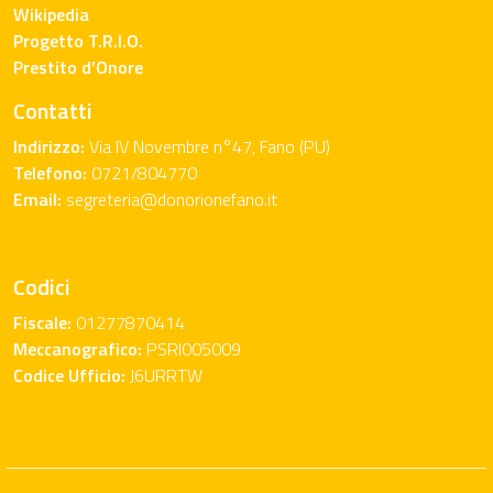
Wikipedia
Progetto T.R.I.O.
Prestito d’Onore
Contatti
Indirizzo:
Via IV Novembre n°47, Fano (PU)
Telefono:
0721/804770
Email:
segreteria@donorionefano.it
Codici
Fiscale:
01277870414
Meccanografico:
PSRI005009
Codice Ufficio:
J6URRTW