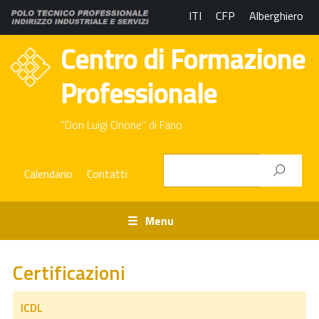
ITI
CFP
Alberghiero
Centro di Formazione
Professionale
"Don Luigi Orione" di Fano
Calendario
Contatti
Menu
Certificazioni
ICDL